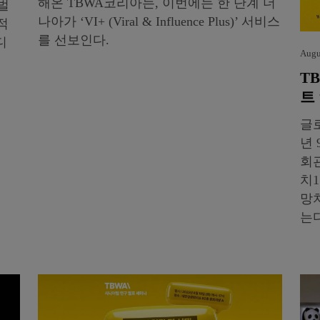
해온 TBWA코리아는, 이번에는 한 단계 더
로벌
나아가 ‘VI+ (Viral & Influence Plus)’ 서비스
적
를 선보인다.
디
Augu
T
트 
글로
년 
회
치1
망치
는