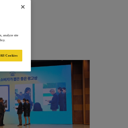
ship
, analyze site
licy.
All Cookies