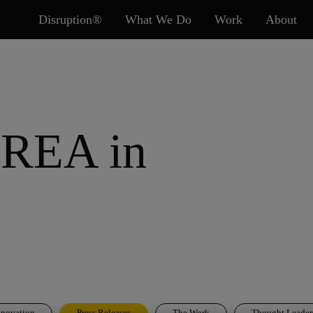
Disruption®
What We Do
Work
About
REA in