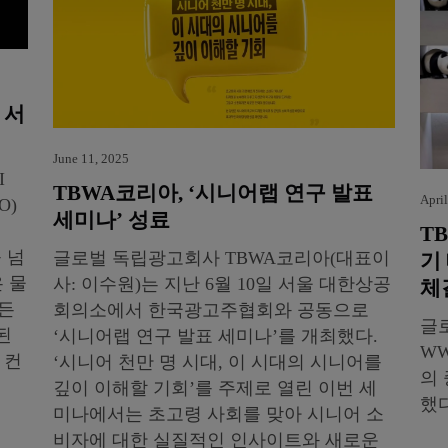
 서
June 11, 2025
I
TBWA코리아, ‘시니어랩 연구 발표
April
O)
세미나’ 성료
T
 넘
글로벌 독립광고회사 TBWA코리아(대표이
기
 물
사: 이수원)는 지난 6월 10일 서울 대한상공
체
모든
회의소에서 한국광고주협회와 공동으로
글
된
‘시니어랩 연구 발표 세미나’를 개최했다.
W
 컨
‘시니어 천만 명 시대, 이 시대의 시니어를
의
깊이 이해할 기회’를 주제로 열린 이번 세
했다
미나에서는 초고령 사회를 맞아 시니어 소
비자에 대한 실질적인 인사이트와 새로운