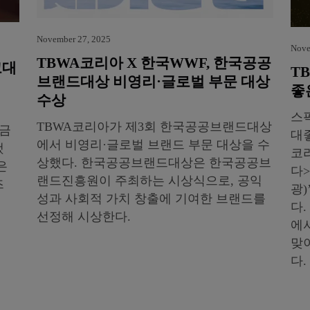
November 27, 2025
Nove
TBWA코리아 X 한국WWF, 한국공공
고대
T
브랜드대상 비영리·글로벌 부문 대상
좋
수상
스픽
TBWA코리아가 제3회 한국공공브랜드대상
·금
대
에서 비영리·글로벌 브랜드 부문 대상을 수
했
코
상했다. 한국공공브랜드대상은 한국공공브
은
다>
랜드진흥원이 주최하는 시상식으로, 공익
즈
광
성과 사회적 가치 창출에 기여한 브랜드를
다
선정해 시상한다.
에
맞
다.