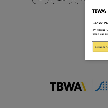
All
Awards
Finance
I
Cookie Pr
By clicking “
usage, and as
Manage Co